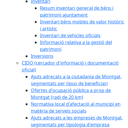
Inventari
Resum inventari general de béns i
patrimoni ajuntament
Inventari béns mobles de valor històric
i artístic
Inventari de vehicles oficials
Informació relativa a la gestió del
patrimoni
Inversions
CIDO (cercador d'informació i documentació
oficial)
Ajuts adreçats a la ciutadania de Montgat,
segmentats per tipus de beneficiari
Ofertes d'ocupació pública a prop de
Montgat (radi de 20 km)
Normativa local d'afectació al municipi en
matèria de serveis socials
Ajuts adreçats a les empreses de Montgat,
segmentats per tipologia d'empresa