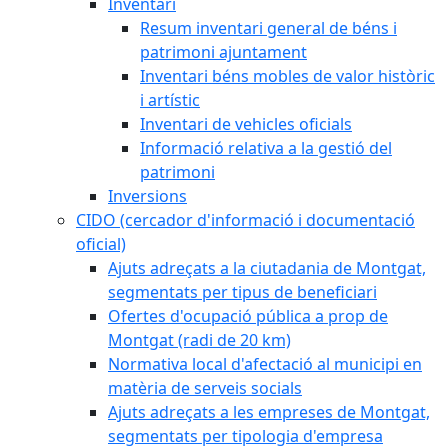
Inventari
Resum inventari general de béns i
patrimoni ajuntament
Inventari béns mobles de valor històric
i artístic
Inventari de vehicles oficials
Informació relativa a la gestió del
patrimoni
Inversions
CIDO (cercador d'informació i documentació
oficial)
Ajuts adreçats a la ciutadania de Montgat,
segmentats per tipus de beneficiari
Ofertes d'ocupació pública a prop de
Montgat (radi de 20 km)
Normativa local d'afectació al municipi en
matèria de serveis socials
Ajuts adreçats a les empreses de Montgat,
segmentats per tipologia d'empresa