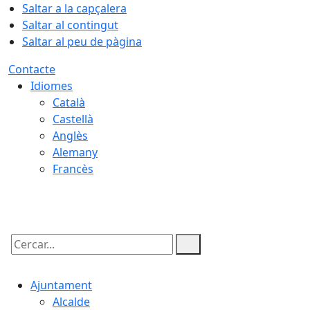
Saltar a la capçalera
Saltar al contingut
Saltar al peu de pàgina
Contacte
Idiomes
Català
Castellà
Anglès
Alemany
Francès
08.08.2026 | 16:58
Cercar:
Ajuntament
Alcalde