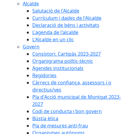
Alcalde
Salutació de l'Alcalde
Currículum i dades de l'Alcalde
Declaració de béns i activitats
L'agenda de l'alcalde
L'Alcalde en un clic
Govern
Consistori. Cartipàs 2023-2027
Organigrama polític-tècnic
Agendes institucionals
Regidories
Càrrecs de confiança, assessors i o
directius/ves
Pla d'Acció municipal de Montgat 2023-
2027
Codi de conducta i bon govern
Bústia ètica
Pla de mesures anti-frau
Organismes autònoms