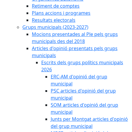
Retiment de comptes
Plans accions i programes
Resultats electorals
Grups municipals (2023-2027)
Mocions presentades al Ple pels grups
municipals des del 2018
Articles d'opinió presentats pels grups
municipals
Escrits dels grups polítics municipals
2026
ERC-AM d'opinió del grup
municipal
PSC articles d'opinió del grup
municipal
SOM articles d'opinió del grup
municipal
Junts per Montgat articles d'opinió
del grup municipal