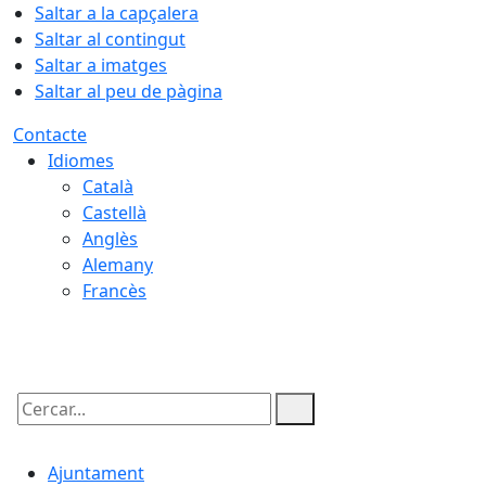
Saltar a la capçalera
Saltar al contingut
Saltar a imatges
Saltar al peu de pàgina
Contacte
Idiomes
Català
Castellà
Anglès
Alemany
Francès
09.08.2026 | 05:48
Cercar:
Ajuntament