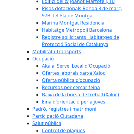
Edifici del c/ Joanot Martotell, 10
Pisos dotacionals Ronda 8 de març,
97B del Pla de Montgat
Marina Montgat Residencial
Habitatge Metròpoli Barcelona
Registre sol·licitants Habitatges de
Protecció Social de Catalunya
Mobilitat i Transports
Ocupació
Alta al Servei Local d'Ocupació
Ofertes laborals xarxa Xaloc
Oferta pública d'ocupació
Recursos per cercar feina
Baixa de la borsa de treball (Xaloc)
Eina d'orientació per a joves
Padró, registres i matrimoni
Participació Ciutadana
Salut pública
Control de plagues