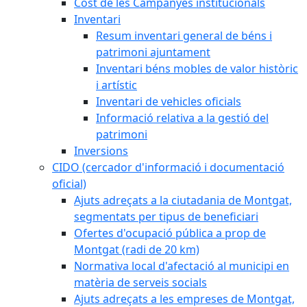
Cost de les Campanyes institucionals
Inventari
Resum inventari general de béns i
patrimoni ajuntament
Inventari béns mobles de valor històric
i artístic
Inventari de vehicles oficials
Informació relativa a la gestió del
patrimoni
Inversions
CIDO (cercador d'informació i documentació
oficial)
Ajuts adreçats a la ciutadania de Montgat,
segmentats per tipus de beneficiari
Ofertes d'ocupació pública a prop de
Montgat (radi de 20 km)
Normativa local d'afectació al municipi en
matèria de serveis socials
Ajuts adreçats a les empreses de Montgat,