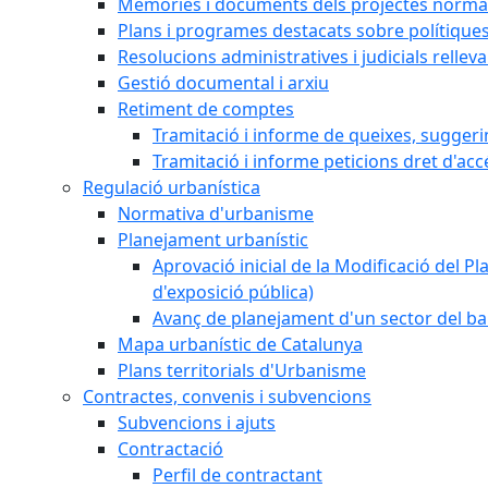
Memòries i documents dels projectes normat
Plans i programes destacats sobre polítique
Resolucions administratives i judicials rellev
Gestió documental i arxiu
Retiment de comptes
Tramitació i informe de queixes, sugger
Tramitació i informe peticions dret d'acc
Regulació urbanística
Normativa d'urbanisme
Planejament urbanístic
Aprovació inicial de la Modificació del Pl
d'exposició pública)
Avanç de planejament d'un sector del bar
Mapa urbanístic de Catalunya
Plans territorials d'Urbanisme
Contractes, convenis i subvencions
Subvencions i ajuts
Contractació
Perfil de contractant