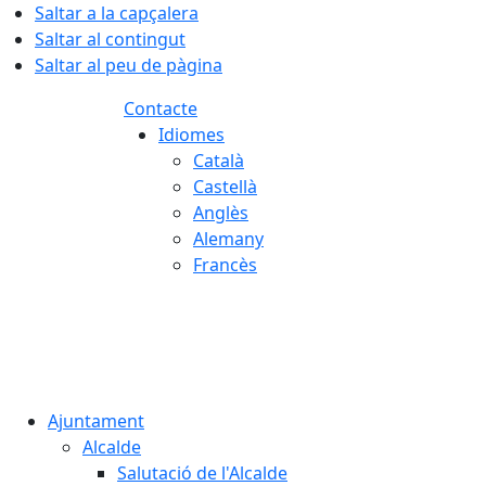
Saltar a la capçalera
Saltar al contingut
Saltar al peu de pàgina
Contacte
Idiomes
Català
Castellà
Anglès
Alemany
Francès
06.08.2026 | 00:01
Ajuntament
Alcalde
Salutació de l'Alcalde