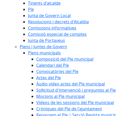
Tinents d'alcalde
Ple
Junta de Govern Local
Resolucions i decrets d'Alcaldia
Comissions informatives
Comissió especial de comptes
Junta de Portaveus
Plens i Juntes de Govern
Plens municipals
Composició del Ple municipal
Calendari del Ple
Convocatòries del Ple
Actes del Ple
Àudio vídeo actes del Ple municipal
Sol·licitud d'intervenció i preguntes al Ple
Mocions al Ple municipal
Vídeos de les sessions del Ple municipal
Cròniques del Ple de l'ajuntament
Repassem el Ple | Secció Revista munici