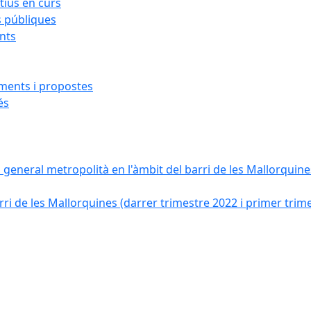
ius en curs
s públiques
ants
iments i propostes
és
a general metropolità en l'àmbit del barri de les Mallorquines
ri de les Mallorquines (darrer trimestre 2022 i primer trim