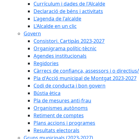
Currículum i dades de l'Alcalde
Declaració de béns i activitats
L'agenda de l'alcalde
L'Alcalde en un clic
Govern
Consistori. Cartipàs 2023-2027
Organigrama polític-tècnic
Agendes institucionals
Regidories
Càrrecs de confiança, assessors i o directius
Pla d'Acció municipal de Montgat 2023-2027
Codi de conducta i bon govern
Bústia ètica
Pla de mesures anti-frau
Organismes autònoms
Retiment de comptes
Plans accions i programes
Resultats electorals
Grups municipals (2023-2027)