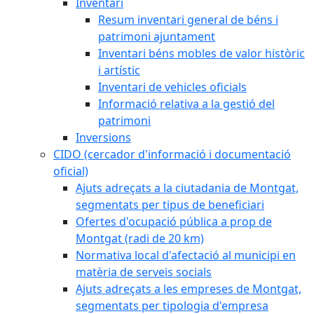
Inventari
Resum inventari general de béns i
patrimoni ajuntament
Inventari béns mobles de valor històric
i artístic
Inventari de vehicles oficials
Informació relativa a la gestió del
patrimoni
Inversions
CIDO (cercador d'informació i documentació
oficial)
Ajuts adreçats a la ciutadania de Montgat,
segmentats per tipus de beneficiari
Ofertes d'ocupació pública a prop de
Montgat (radi de 20 km)
Normativa local d'afectació al municipi en
matèria de serveis socials
Ajuts adreçats a les empreses de Montgat,
segmentats per tipologia d'empresa