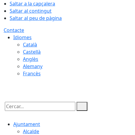
Saltar a la capçalera
Saltar al contingut
Saltar al peu de pàgina
Contacte
Idiomes
Català
Castellà
Anglès
Alemany
Francès
07.08.2026 | 12:03
Cercar:
Ajuntament
Alcalde