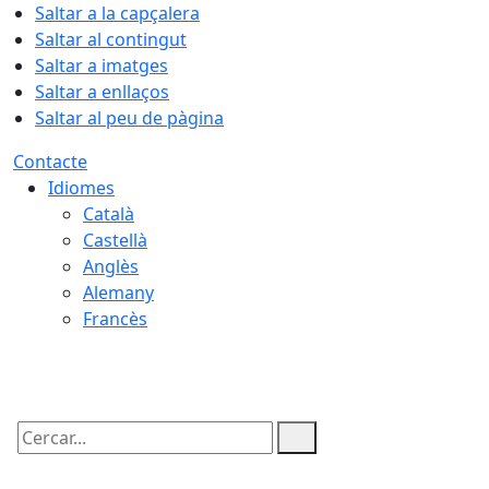
Saltar a la capçalera
Saltar al contingut
Saltar a imatges
Saltar a enllaços
Saltar al peu de pàgina
Contacte
Idiomes
Català
Castellà
Anglès
Alemany
Francès
08.08.2026 | 18:55
Cercar: