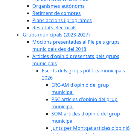
Organismes autònoms
Retiment de comptes
Plans accions i programes
Resultats electorals
Grups municipals (2023-2027)
Mocions presentades al Ple pels grups
municipals des del 2018
Articles d'opinió presentats pels grups
municipals
Escrits dels grups polítics municipals
2026
ERC-AM d'opinió del grup
municipal
PSC articles d'opinió del grup
municipal
SOM articles d'opinió del grup
municipal
Junts per Montgat articles d'opinió