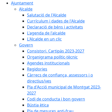
Ajuntament
Alcalde
Salutació de l'Alcalde
Currículum i dades de l'Alcalde
Declaració de béns i activitats
L'agenda de l'alcalde
L'Alcalde en un clic
Govern
Consistori. Cartipàs 2023-2027
Organigrama polític-tècnic
Agendes institucionals
Regidories
Càrrecs de confiança, assessors i o
directius/ves
Pla d'Acció municipal de Montgat 2023-
2027
Codi de conducta i bon govern
Bústia ètica
Pla de mesures anti-frau