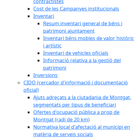
contractistes
Cost de les Campanyes institucionals
Inventari
Resum inventari general de béns i
patrimoni ajuntament
Inventari béns mobles de valor històric
i artístic
Inventari de vehicles oficials
Informació relativa a la gestió del
patrimoni
Inversions
CIDO (cercador d'informació i documentació
oficial)
Ajuts adreçats a la ciutadania de Montgat,
segmentats per tipus de beneficiari
Ofertes d'ocupació pública a prop de
Montgat (radi de 20 km)
Normativa local d'afectació al municipi en
matèria de serveis socials