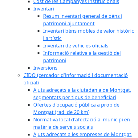
Cost de les Campanyes institucionals
Inventari
Resum inventari general de béns i
patrimoni ajuntament
Inventari béns mobles de valor històric
i artístic
Inventari de vehicles oficials
Informació relativa a la gestió del
patrimoni
Inversions
CIDO (cercador d'informació i documentació
oficial)
Ajuts adreçats a la ciutadania de Montgat,
segmentats per tipus de beneficiari
Ofertes d'ocupació pública a prop de
Montgat (radi de 20 km)
Normativa local d'afectació al municipi en
matèria de serveis socials
Ajuts adreçats a les empreses de Montgat,