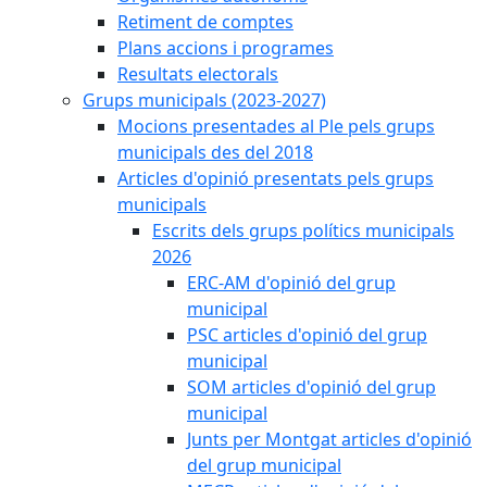
Retiment de comptes
Plans accions i programes
Resultats electorals
Grups municipals (2023-2027)
Mocions presentades al Ple pels grups
municipals des del 2018
Articles d'opinió presentats pels grups
municipals
Escrits dels grups polítics municipals
2026
ERC-AM d'opinió del grup
municipal
PSC articles d'opinió del grup
municipal
SOM articles d'opinió del grup
municipal
Junts per Montgat articles d'opinió
del grup municipal