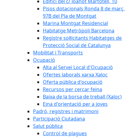
Edifici del c/ Joanot Martotell, 10
Pisos dotacionals Ronda 8 de març,
97B del Pla de Montgat
Marina Montgat Residencial
Habitatge Metròpoli Barcelona
Registre sol·licitants Habitatges de
Protecció Social de Catalunya
Mobilitat i Transports
Ocupació
Alta al Servei Local d'Ocupació
Ofertes laborals xarxa Xaloc
Oferta pública d'ocupació
Recursos per cercar feina
Baixa de la borsa de treball (Xaloc)
Eina d'orientació per a joves
Padró, registres i matrimoni
Participació Ciutadana
Salut pública
Control de plagues