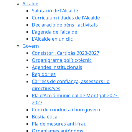
Alcalde
Salutació de l'Alcalde
Currículum i dades de l'Alcalde
Declaració de béns i activitats
L'agenda de l'alcalde
L'Alcalde en un clic
Govern
Consistori. Cartipàs 2023-2027
Organigrama polític-tècnic
Agendes institucionals
Regidories
Càrrecs de confiança, assessors i o
directius/ves
Pla d'Acció municipal de Montgat 2023-
2027
Codi de conducta i bon govern
Bústia ètica
Pla de mesures anti-frau
Organismes autònoms