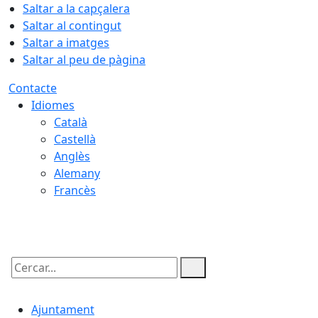
Saltar a la capçalera
Saltar al contingut
Saltar a imatges
Saltar al peu de pàgina
Contacte
Idiomes
Català
Castellà
Anglès
Alemany
Francès
08.08.2026 | 03:22
Cercar:
Ajuntament