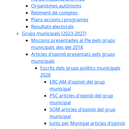
Organismes autònoms
Retiment de comptes
Plans accions i programes
Resultats electorals
Grups municipals (2023-2027)
Mocions presentades al Ple pels grups
municipals des del 2018
Articles d'opinió presentats pels grups
municipals
Escrits dels grups polítics municipals
2026
ERC-AM d'opinió del grup
municipal
PSC articles d'opinió del grup
municipal
SOM articles d'opinió del grup
municipal
Junts per Montgat articles d'opinió