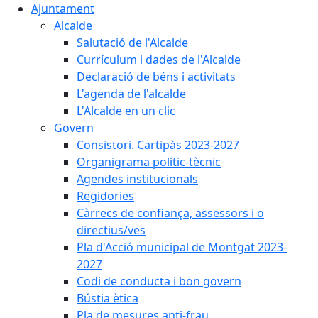
Ajuntament
Alcalde
Salutació de l'Alcalde
Currículum i dades de l'Alcalde
Declaració de béns i activitats
L'agenda de l'alcalde
L'Alcalde en un clic
Govern
Consistori. Cartipàs 2023-2027
Organigrama polític-tècnic
Agendes institucionals
Regidories
Càrrecs de confiança, assessors i o
directius/ves
Pla d'Acció municipal de Montgat 2023-
2027
Codi de conducta i bon govern
Bústia ètica
Pla de mesures anti-frau