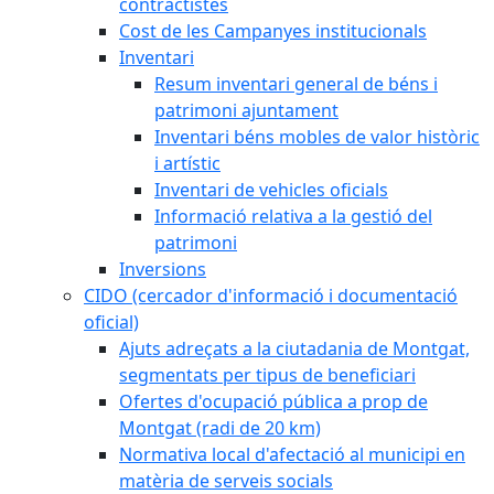
contractistes
Cost de les Campanyes institucionals
Inventari
Resum inventari general de béns i
patrimoni ajuntament
Inventari béns mobles de valor històric
i artístic
Inventari de vehicles oficials
Informació relativa a la gestió del
patrimoni
Inversions
CIDO (cercador d'informació i documentació
oficial)
Ajuts adreçats a la ciutadania de Montgat,
segmentats per tipus de beneficiari
Ofertes d'ocupació pública a prop de
Montgat (radi de 20 km)
Normativa local d'afectació al municipi en
matèria de serveis socials