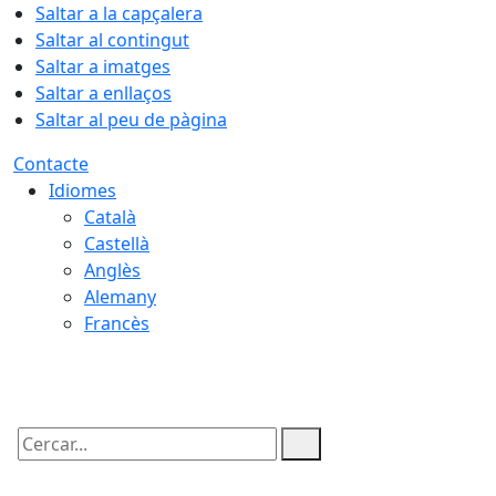
Saltar a la capçalera
Saltar al contingut
Saltar a imatges
Saltar a enllaços
Saltar al peu de pàgina
Contacte
Idiomes
Català
Castellà
Anglès
Alemany
Francès
08.08.2026 | 04:04
Cercar: