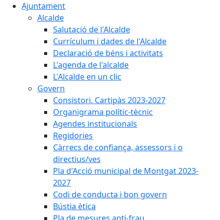
Ajuntament
Alcalde
Salutació de l'Alcalde
Currículum i dades de l'Alcalde
Declaració de béns i activitats
L'agenda de l'alcalde
L'Alcalde en un clic
Govern
Consistori. Cartipàs 2023-2027
Organigrama polític-tècnic
Agendes institucionals
Regidories
Càrrecs de confiança, assessors i o
directius/ves
Pla d'Acció municipal de Montgat 2023-
2027
Codi de conducta i bon govern
Bústia ètica
Pla de mesures anti-frau