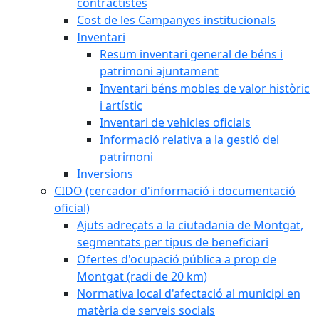
contractistes
Cost de les Campanyes institucionals
Inventari
Resum inventari general de béns i
patrimoni ajuntament
Inventari béns mobles de valor històric
i artístic
Inventari de vehicles oficials
Informació relativa a la gestió del
patrimoni
Inversions
CIDO (cercador d'informació i documentació
oficial)
Ajuts adreçats a la ciutadania de Montgat,
segmentats per tipus de beneficiari
Ofertes d'ocupació pública a prop de
Montgat (radi de 20 km)
Normativa local d'afectació al municipi en
matèria de serveis socials