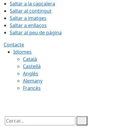
Saltar a la capçalera
Saltar al contingut
Saltar a imatges
Saltar a enllaços
Saltar al peu de pàgina
Contacte
Idiomes
Català
Castellà
Anglès
Alemany
Francès
06.08.2026 | 23:16
Cercar: