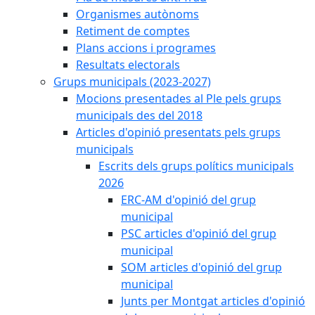
Organismes autònoms
Retiment de comptes
Plans accions i programes
Resultats electorals
Grups municipals (2023-2027)
Mocions presentades al Ple pels grups
municipals des del 2018
Articles d'opinió presentats pels grups
municipals
Escrits dels grups polítics municipals
2026
ERC-AM d'opinió del grup
municipal
PSC articles d'opinió del grup
municipal
SOM articles d'opinió del grup
municipal
Junts per Montgat articles d'opinió