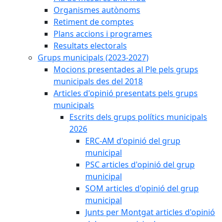
Organismes autònoms
Retiment de comptes
Plans accions i programes
Resultats electorals
Grups municipals (2023-2027)
Mocions presentades al Ple pels grups
municipals des del 2018
Articles d'opinió presentats pels grups
municipals
Escrits dels grups polítics municipals
2026
ERC-AM d'opinió del grup
municipal
PSC articles d'opinió del grup
municipal
SOM articles d'opinió del grup
municipal
Junts per Montgat articles d'opinió