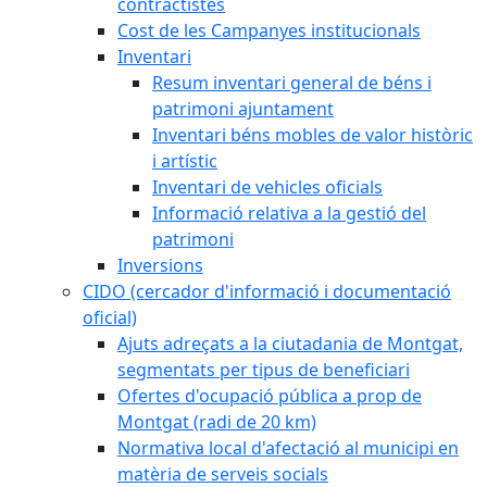
contractistes
Cost de les Campanyes institucionals
Inventari
Resum inventari general de béns i
patrimoni ajuntament
Inventari béns mobles de valor històric
i artístic
Inventari de vehicles oficials
Informació relativa a la gestió del
patrimoni
Inversions
CIDO (cercador d'informació i documentació
oficial)
Ajuts adreçats a la ciutadania de Montgat,
segmentats per tipus de beneficiari
Ofertes d'ocupació pública a prop de
Montgat (radi de 20 km)
Normativa local d'afectació al municipi en
matèria de serveis socials