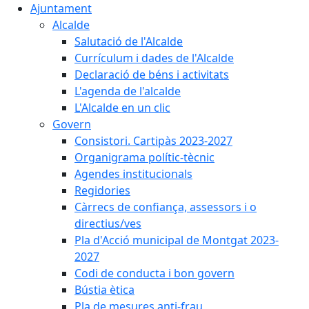
Ajuntament
Alcalde
Salutació de l'Alcalde
Currículum i dades de l'Alcalde
Declaració de béns i activitats
L'agenda de l'alcalde
L'Alcalde en un clic
Govern
Consistori. Cartipàs 2023-2027
Organigrama polític-tècnic
Agendes institucionals
Regidories
Càrrecs de confiança, assessors i o
directius/ves
Pla d'Acció municipal de Montgat 2023-
2027
Codi de conducta i bon govern
Bústia ètica
Pla de mesures anti-frau