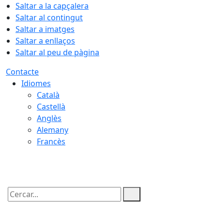
Saltar a la capçalera
Saltar al contingut
Saltar a imatges
Saltar a enllaços
Saltar al peu de pàgina
Contacte
Idiomes
Català
Castellà
Anglès
Alemany
Francès
07.08.2026 | 06:10
Cercar: