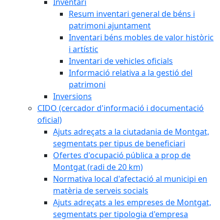
Inventari
Resum inventari general de béns i
patrimoni ajuntament
Inventari béns mobles de valor històric
i artístic
Inventari de vehicles oficials
Informació relativa a la gestió del
patrimoni
Inversions
CIDO (cercador d'informació i documentació
oficial)
Ajuts adreçats a la ciutadania de Montgat,
segmentats per tipus de beneficiari
Ofertes d'ocupació pública a prop de
Montgat (radi de 20 km)
Normativa local d'afectació al municipi en
matèria de serveis socials
Ajuts adreçats a les empreses de Montgat,
segmentats per tipologia d'empresa