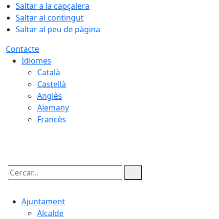
Saltar a la capçalera
Saltar al contingut
Saltar al peu de pàgina
Contacte
Idiomes
Català
Castellà
Anglès
Alemany
Francès
06.08.2026 | 12:24
Cercar:
Ajuntament
Alcalde