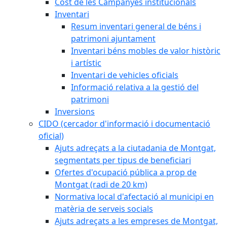
Cost de les Campanyes institucionals
Inventari
Resum inventari general de béns i
patrimoni ajuntament
Inventari béns mobles de valor històric
i artístic
Inventari de vehicles oficials
Informació relativa a la gestió del
patrimoni
Inversions
CIDO (cercador d'informació i documentació
oficial)
Ajuts adreçats a la ciutadania de Montgat,
segmentats per tipus de beneficiari
Ofertes d'ocupació pública a prop de
Montgat (radi de 20 km)
Normativa local d'afectació al municipi en
matèria de serveis socials
Ajuts adreçats a les empreses de Montgat,