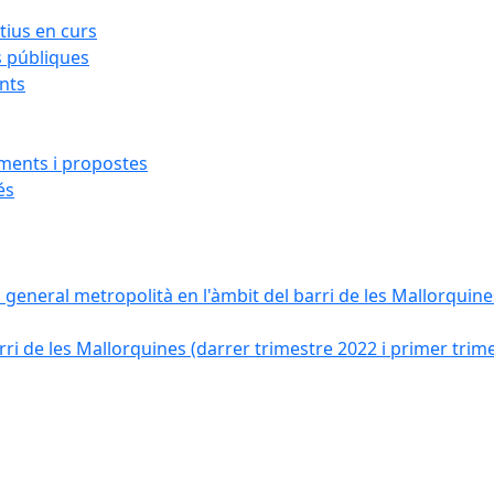
ius en curs
s públiques
ants
iments i propostes
és
a general metropolità en l'àmbit del barri de les Mallorquines
ri de les Mallorquines (darrer trimestre 2022 i primer trim