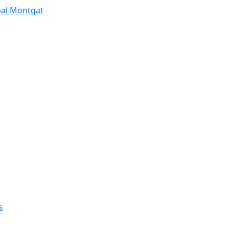
pal Montgat
s