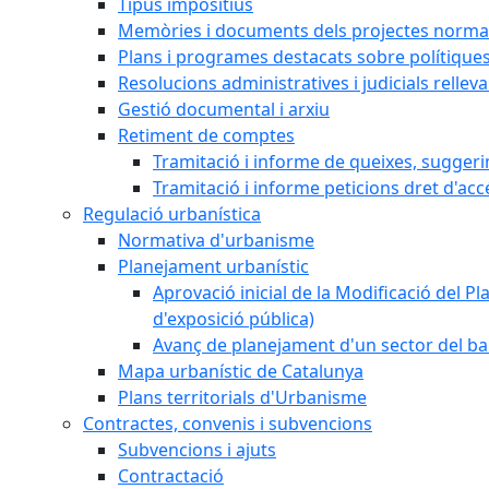
Tipus impositius
Memòries i documents dels projectes normat
Plans i programes destacats sobre polítique
Resolucions administratives i judicials rellev
Gestió documental i arxiu
Retiment de comptes
Tramitació i informe de queixes, sugger
Tramitació i informe peticions dret d'acc
Regulació urbanística
Normativa d'urbanisme
Planejament urbanístic
Aprovació inicial de la Modificació del Pl
d'exposició pública)
Avanç de planejament d'un sector del bar
Mapa urbanístic de Catalunya
Plans territorials d'Urbanisme
Contractes, convenis i subvencions
Subvencions i ajuts
Contractació