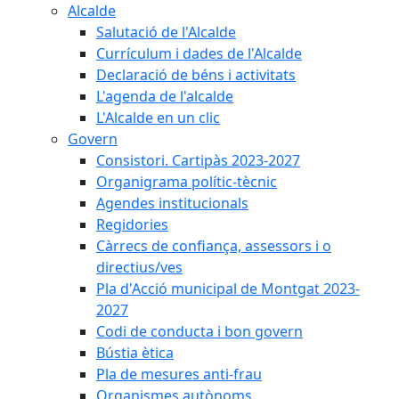
Alcalde
Salutació de l'Alcalde
Currículum i dades de l'Alcalde
Declaració de béns i activitats
L'agenda de l'alcalde
L'Alcalde en un clic
Govern
Consistori. Cartipàs 2023-2027
Organigrama polític-tècnic
Agendes institucionals
Regidories
Càrrecs de confiança, assessors i o
directius/ves
Pla d'Acció municipal de Montgat 2023-
2027
Codi de conducta i bon govern
Bústia ètica
Pla de mesures anti-frau
Organismes autònoms