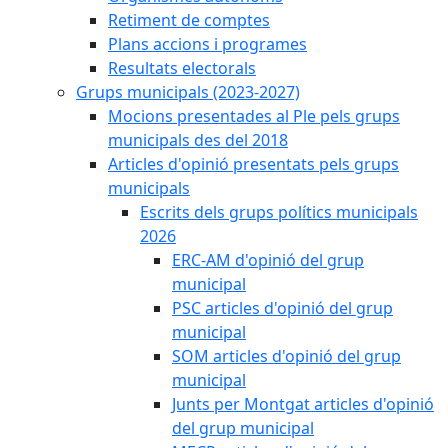
Retiment de comptes
Plans accions i programes
Resultats electorals
Grups municipals (2023-2027)
Mocions presentades al Ple pels grups
municipals des del 2018
Articles d'opinió presentats pels grups
municipals
Escrits dels grups polítics municipals
2026
ERC-AM d'opinió del grup
municipal
PSC articles d'opinió del grup
municipal
SOM articles d'opinió del grup
municipal
Junts per Montgat articles d'opinió
del grup municipal