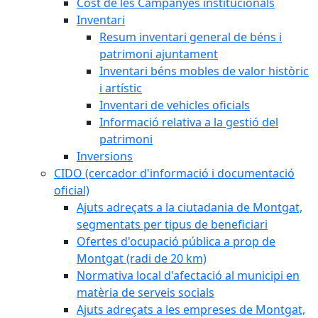
Cost de les Campanyes institucionals
Inventari
Resum inventari general de béns i
patrimoni ajuntament
Inventari béns mobles de valor històric
i artístic
Inventari de vehicles oficials
Informació relativa a la gestió del
patrimoni
Inversions
CIDO (cercador d'informació i documentació
oficial)
Ajuts adreçats a la ciutadania de Montgat,
segmentats per tipus de beneficiari
Ofertes d'ocupació pública a prop de
Montgat (radi de 20 km)
Normativa local d'afectació al municipi en
matèria de serveis socials
Ajuts adreçats a les empreses de Montgat,