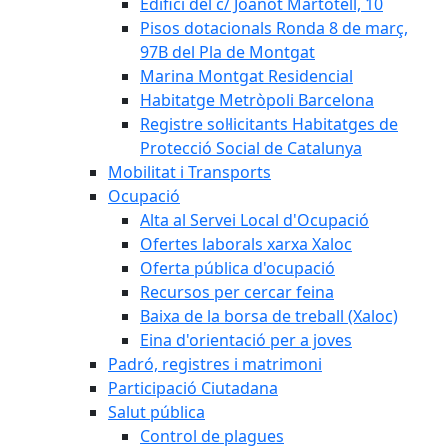
Edifici del c/ Joanot Martotell, 10
Pisos dotacionals Ronda 8 de març,
97B del Pla de Montgat
Marina Montgat Residencial
Habitatge Metròpoli Barcelona
Registre sol·licitants Habitatges de
Protecció Social de Catalunya
Mobilitat i Transports
Ocupació
Alta al Servei Local d'Ocupació
Ofertes laborals xarxa Xaloc
Oferta pública d'ocupació
Recursos per cercar feina
Baixa de la borsa de treball (Xaloc)
Eina d'orientació per a joves
Padró, registres i matrimoni
Participació Ciutadana
Salut pública
Control de plagues