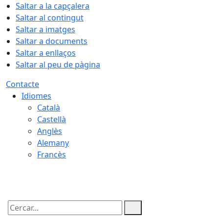
Saltar a la capçalera
Saltar al contingut
Saltar a imatges
Saltar a documents
Saltar a enllaços
Saltar al peu de pàgina
Contacte
Idiomes
Català
Castellà
Anglès
Alemany
Francès
07.08.2026 | 16:07
Cercar: