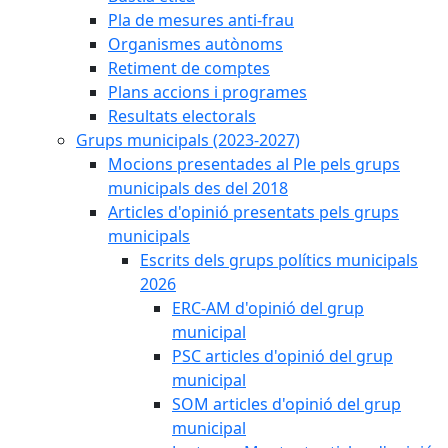
Pla de mesures anti-frau
Organismes autònoms
Retiment de comptes
Plans accions i programes
Resultats electorals
Grups municipals (2023-2027)
Mocions presentades al Ple pels grups
municipals des del 2018
Articles d'opinió presentats pels grups
municipals
Escrits dels grups polítics municipals
2026
ERC-AM d'opinió del grup
municipal
PSC articles d'opinió del grup
municipal
SOM articles d'opinió del grup
municipal