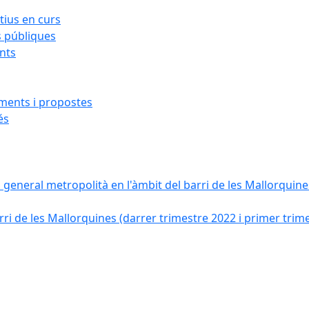
ius en curs
s públiques
ants
iments i propostes
és
a general metropolità en l'àmbit del barri de les Mallorquines
ri de les Mallorquines (darrer trimestre 2022 i primer trim