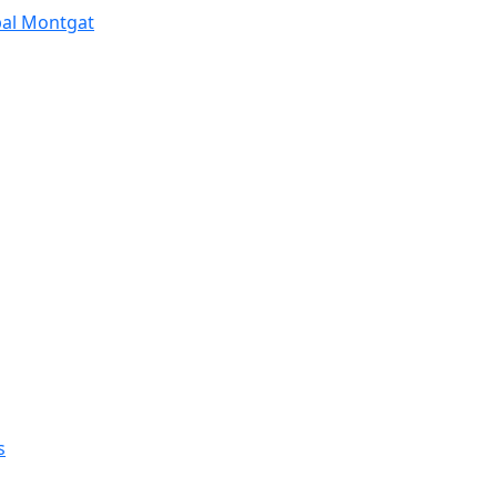
pal Montgat
s