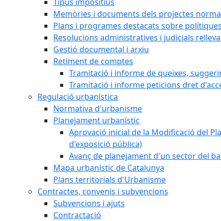
Tipus impositius
Memòries i documents dels projectes normat
Plans i programes destacats sobre polítique
Resolucions administratives i judicials rellev
Gestió documental i arxiu
Retiment de comptes
Tramitació i informe de queixes, sugger
Tramitació i informe peticions dret d'acc
Regulació urbanística
Normativa d'urbanisme
Planejament urbanístic
Aprovació inicial de la Modificació del Pl
d'exposició pública)
Avanç de planejament d'un sector del bar
Mapa urbanístic de Catalunya
Plans territorials d'Urbanisme
Contractes, convenis i subvencions
Subvencions i ajuts
Contractació