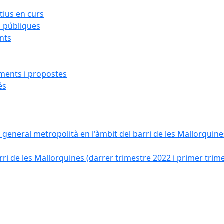
ius en curs
s públiques
ants
iments i propostes
és
a general metropolità en l'àmbit del barri de les Mallorquines
ri de les Mallorquines (darrer trimestre 2022 i primer trim