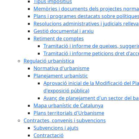
Tipus impositius
Memòries i documents dels projectes normat
Plans i programes destacats sobre polítique
Resolucions administratives i judicials rellev
Gestió documental i arxiu
Retiment de comptes
Tramitació i informe de queixes, sugger
Tramitació i informe peticions dret d'acc
Regulació urbanística
Normativa d'urbanisme
Planejament urbanístic
Aprovació inicial de la Modificació del Pl
d'exposició pública)
Avanç de planejament d'un sector del bar
Mapa urbanístic de Catalunya
Plans territorials d'Urbanisme
Contractes, convenis i subvencions
Subvencions i ajuts
Contractació