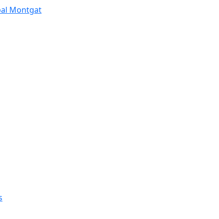
pal Montgat
s