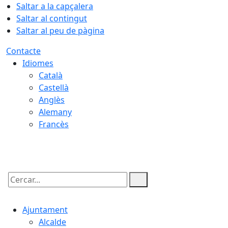
Saltar a la capçalera
Saltar al contingut
Saltar al peu de pàgina
Contacte
Idiomes
Català
Castellà
Anglès
Alemany
Francès
08.08.2026 | 07:38
Cercar:
Ajuntament
Alcalde