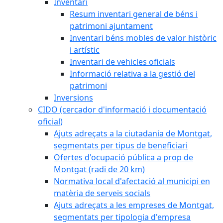
Inventari
Resum inventari general de béns i
patrimoni ajuntament
Inventari béns mobles de valor històric
i artístic
Inventari de vehicles oficials
Informació relativa a la gestió del
patrimoni
Inversions
CIDO (cercador d'informació i documentació
oficial)
Ajuts adreçats a la ciutadania de Montgat,
segmentats per tipus de beneficiari
Ofertes d'ocupació pública a prop de
Montgat (radi de 20 km)
Normativa local d'afectació al municipi en
matèria de serveis socials
Ajuts adreçats a les empreses de Montgat,
segmentats per tipologia d'empresa